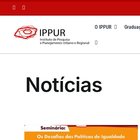
Ir
para
o
O IPPUR
Gradua
conteúdo
Notícias