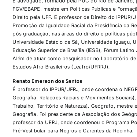
É advogado, formado pela PUC do Rio de Janeiro, 
FGV/EBAPE, mestre em Políticas Públicas e Forma
Direito pela UFF. É professor de Direito do IPPUR/U
Promoção da Igualdade Racial da Presidência da R
pós graduação, nas áreas do direito e políticas públ
Universidade Estácio de Sá, Universidade Iguaçu, U
Educação Superior de Brasília (IESB), Fórum Latino
Além de atuar como pesquisador no Laboratório de P
Estudos Afro Brasileiros (Leafro/UFRRJ).
Renato Emerson dos Santos
É professor do IPPUR/UFRJ, onde coordena o NEG
Geografia, Relações Raciais e Movimentos Sociais)
Trabalho, Território e Natureza). Geógrafo, mestre
Geografia. Foi presidente da Associação dos Geógra
professor da UERJ, onde coordenou o Programa Pol
Pré-Vestibular para Negros e Carentes da Rocinha.