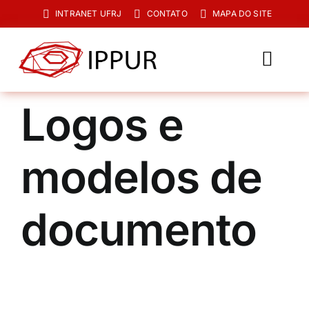
Ir
INTRANET UFRJ
CONTATO
MAPA DO SITE
para
o
conteúdo
Toggl
Navig
O IPPUR
Logos e
Graduação
modelos de
Especialização
PPGPUR
documento
Pesquisa e Extensão
Biblioteca