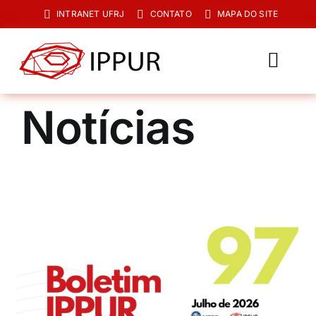
Ir
INTRANET UFRJ
CONTATO
MAPA DO SITE
para
o
conteúdo
Toggl
Navig
O IPPUR
Notícias
Graduação
Especialização
PPGPUR
Pesquisa e Extensão
Biblioteca