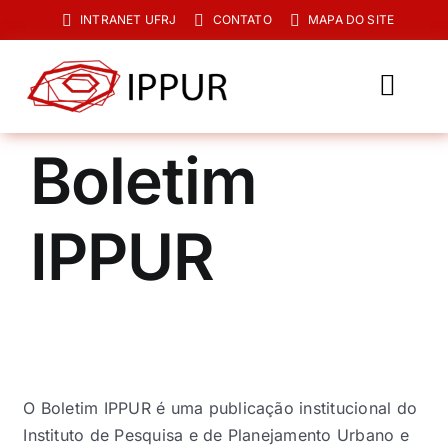
Ir
INTRANET UFRJ
CONTATO
MAPA DO SITE
para
o
conteúdo
Toggl
Navig
O IPPUR
Boletim
Graduação
IPPUR
Especialização
PPGPUR
Pesquisa e Extensão
Biblioteca
O Boletim IPPUR é uma publicação institucional do
Instituto de Pesquisa e de Planejamento Urbano e