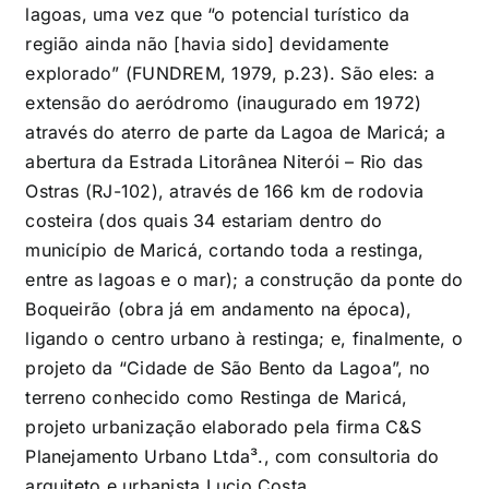
lagoas, uma vez que “o potencial turístico da
região ainda não [havia sido] devidamente
explorado” (FUNDREM, 1979, p.23). São eles: a
extensão do aeródromo (inaugurado em 1972)
através do aterro de parte da Lagoa de Maricá; a
abertura da Estrada Litorânea Niterói – Rio das
Ostras (RJ-102), através de 166 km de rodovia
costeira (dos quais 34 estariam dentro do
município de Maricá, cortando toda a restinga,
entre as lagoas e o mar); a construção da ponte do
Boqueirão (obra já em andamento na época),
ligando o centro urbano à restinga; e, finalmente, o
projeto da “Cidade de São Bento da Lagoa”, no
terreno conhecido como Restinga de Maricá,
projeto urbanização elaborado pela firma C&S
Planejamento Urbano Ltda
³
., com consultoria do
arquiteto e urbanista Lucio Costa.