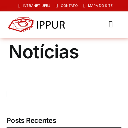
Ir
INTRANET UFRJ
CONTATO
MAPA DO SITE
para
o
conteúdo
Toggl
Navig
O IPPUR
Notícias
Graduação
Especialização
PPGPUR
Pesquisa e Extensão
Biblioteca
Posts Recentes