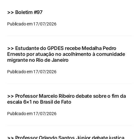
Eventos e Certificados
>>
Boletim #97
Comunicação
Publicado em 17/07/2026
Buscar
resultados
>>
Estudante do GPDES recebe Medalha Pedro
para:
Ernesto por atuação no acolhimento à comunidade
migrante no Rio de Janeiro
Publicado em 17/07/2026
>>
Professor Marcelo Ribeiro debate sobre o fim da
escala 6×1 no Brasil de Fato
Publicado em 17/07/2026
>>
Professor Orlando Santos Júnior debate justiça