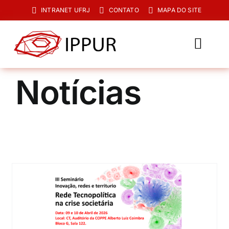
Ir
INTRANET UFRJ
CONTATO
MAPA DO SITE
para
o
conteúdo
Toggl
Navig
O IPPUR
Notícias
Graduação
Especialização
PPGPUR
Pesquisa e Extensão
Biblioteca