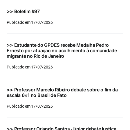
Eventos e Certificados
>>
Boletim #97
Comunicação
Publicado em 17/07/2026
Buscar
resultados
>>
Estudante do GPDES recebe Medalha Pedro
para:
Ernesto por atuação no acolhimento à comunidade
migrante no Rio de Janeiro
Publicado em 17/07/2026
>>
Professor Marcelo Ribeiro debate sobre o fim da
escala 6×1 no Brasil de Fato
Publicado em 17/07/2026
>>
Professor Orlando Santos Júnior debate justiça