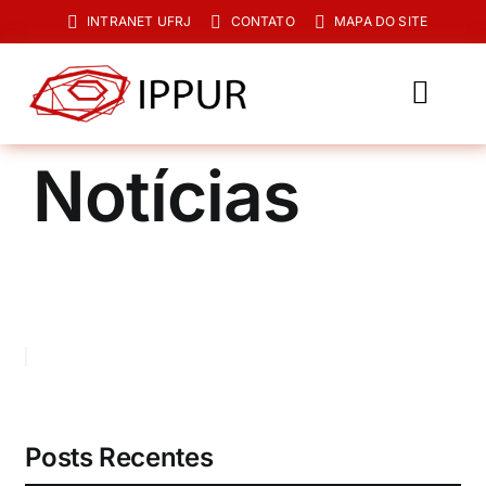
Ir
INTRANET UFRJ
CONTATO
MAPA DO SITE
para
o
conteúdo
Toggl
Navig
O IPPUR
Notícias
Graduação
Especialização
PPGPUR
Pesquisa e Extensão
Biblioteca
Posts Recentes