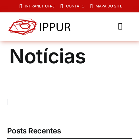
Ir
INTRANET UFRJ
CONTATO
MAPA DO SITE
para
o
conteúdo
Toggl
Navig
O IPPUR
Notícias
Graduação
Especialização
PPGPUR
Pesquisa e Extensão
Biblioteca
Posts Recentes