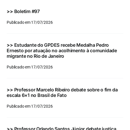
Eventos e Certificados
>>
Boletim #97
Comunicação
Publicado em 17/07/2026
Buscar
resultados
>>
Estudante do GPDES recebe Medalha Pedro
para:
Ernesto por atuação no acolhimento à comunidade
migrante no Rio de Janeiro
Publicado em 17/07/2026
>>
Professor Marcelo Ribeiro debate sobre o fim da
escala 6×1 no Brasil de Fato
Publicado em 17/07/2026
>>
Professor Orlando Santos Júnior debate justiça