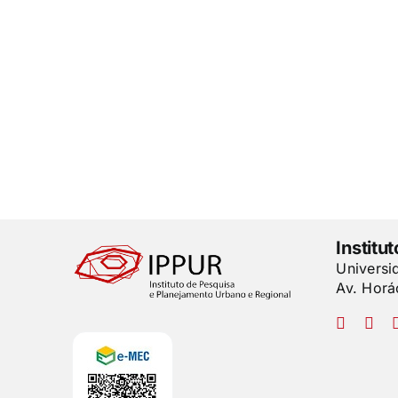
Institu
Universi
Av. Horá