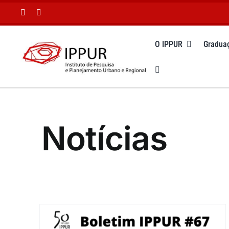
Ir
para
o
O IPPUR
Gradua
conteúdo
Notícias