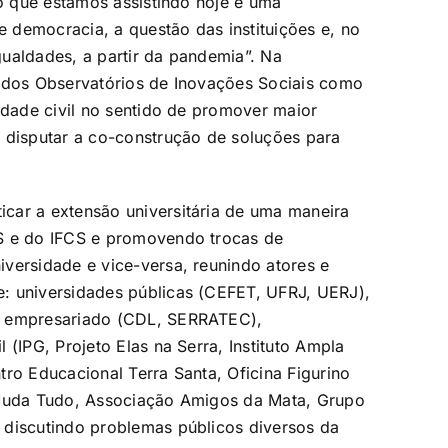
 o que estamos assistindo hoje é uma
de democracia, a questão das instituições e, no
ualdades, a partir da pandemia”. Na
l dos Observatórios de Inovações Sociais como
edade civil no sentido de promover maior
 disputar a co-construção de soluções para
car a extensão universitária de uma maneira
ES e do IFCS e promovendo trocas de
versidade e vice-versa, reunindo atores e
: universidades públicas (CEFET, UFRJ, UERJ),
, empresariado (CDL, SERRATEC),
 (IPG, Projeto Elas na Serra, Instituto Ampla
ro Educacional Terra Santa, Oficina Figurino
 Muda Tudo, Associação Amigos da Mata, Grupo
 discutindo problemas públicos diversos da