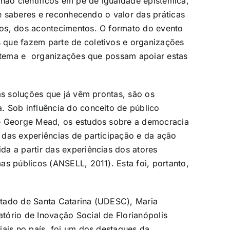
 não científicos em pé de igualdade epistêmica,
 de saberes e reconhecendo o valor das práticas
os, dos acontecimentos. O formato do evento
 que fazem parte de coletivos e organizações
o tema e organizações que possam apoiar estas
as soluções que já vêm prontas, são os
. Sob influência do conceito de público
 e George Mead, os estudos sobre a democracia
 das experiências de participação e da ação
a a partir das experiências dos atores
as públicos (ANSELL, 2011). Esta foi, portanto,
stado de Santa Catarina (UDESC), Maria
tório de Inovação Social de Florianópolis
iais no país, foi um dos destaques da