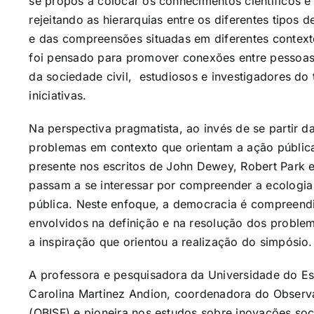
se propôs a colocar os conhecimentos científicos e
rejeitando as hierarquias entre os diferentes tipos
e das compreensões situadas em diferentes context
foi pensado para promover conexões entre pessoas
da sociedade civil, estudiosos e investigadores d
iniciativas.
Na perspectiva pragmatista, ao invés de se partir d
problemas em contexto que orientam a ação pública
presente nos escritos de John Dewey, Robert Park
passam a se interessar por compreender a ecologia
pública. Neste enfoque, a democracia é compreendid
envolvidos na definição e na resolução dos problem
a inspiração que orientou a realização do simpósio.
A professora e pesquisadora da Universidade do E
Carolina Martinez Andion, coordenadora do Observa
(OBISF) e pioneira nos estudos sobre inovações soc