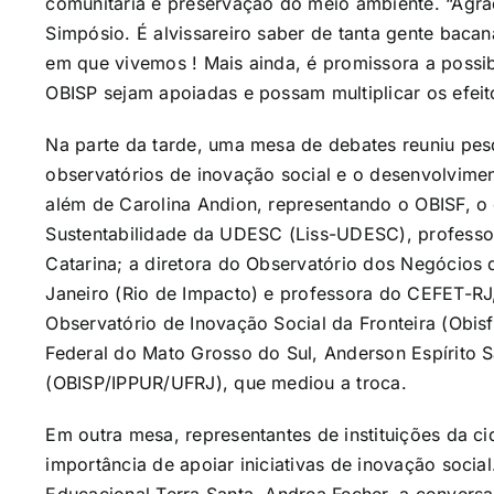
comunitária e preservação do meio ambiente. “Agra
Simpósio. É alvissareiro saber de tanta gente baca
em que vivemos ! Mais ainda, é promissora a possib
OBISP sejam apoiadas e possam multiplicar os efei
Na parte da tarde, uma mesa de debates reuniu pesq
observatórios de inovação social e o desenvolvimen
além de Carolina Andion, representando o OBISF, o
Sustentabilidade da UDESC (Liss-UDESC), professor
Catarina; a diretora do Observatório dos Negócios 
Janeiro (Rio de Impacto) e professora do CEFET-R
Observatório de Inovação Social da Fronteira (Obi
Federal do Mato Grosso do Sul, Anderson Espírito S
(OBISP/IPPUR/UFRJ), que mediou a troca.
Em outra mesa, representantes de instituições da c
importância de apoiar iniciativas de inovação soci