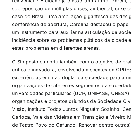
reinventar ? A cidade já é esse laboratório. Porém,
sobreposição de múltiplas crises, ambiental, crise 
caso do Brasil, uma ampliação gigantesca das desig
conferência de abertura, Carolina destacou o pape
um instrumento para auxiliar na articulação da soci
incidência sobre os problemas públicos da cidade e
estes problemas em diferentes arenas.
O Simpósio cumpriu também com o objetivo de prati
crítica e inovadora, envolvendo discentes do GPD
experiências em mão dupla, da sociedade para a uni
organizações de diferentes segmentos da sociedade
universidades particulares (UCP, UNIFASE, UNESA)
organizações e projetos oriundos da Sociedade Civil
Visão, Instituto Todos Juntos Ninguém Sozinho, Cent
Carioca, Vale das Videiras em Transição e Viveiro
de Teatro Povo do Cafundó, Renovar dentre outras)